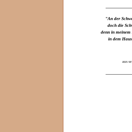
____________
"An der Schwe
doch die Schw
denn in meinem 
in dem Haus
aus s
____________