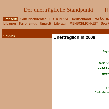
Der unerträgliche Standpunkt
H
Startseite
Gute Nachrichten
EREIGNISSE
Deutschland
PALÄSTI
Libanon
Terrorismus
Umwelt
Literatur
MENSCHLICHKEIT
Boari
< zurück
Unerträglich in 2009
Wer 
wer end
sieht k
über
au
"Wir ziehe
____________