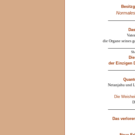
Besitz
Normales
____________
Das
Vate
die Organe seines ge
____________
Sh
Die
der Einzigen 
____________
Quant
Netanjahu und 
Die Weisheit
D
____________
Das verlore
Neue Er