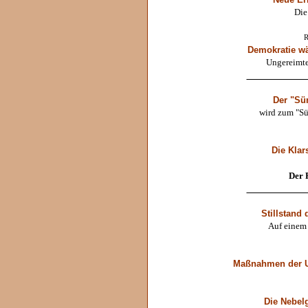
Die
R
Demokratie wä
Ungereimte
____________
Der "Sü
wird zum "Sü
Die Klar
Der 
____________
Stillstand
Auf einem 
Maßnahmen der 
Die Nebelg