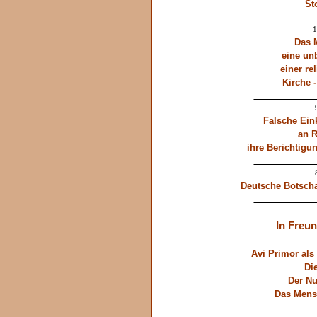
St
____________
1
Das 
eine un
einer r
Kirche -
____________
Falsche Ei
an 
ihre Berichtig
____________
Deutsche Botschaf
____________
In Freu
Avi Primor als 
Die
Der Nu
Das Mensc
____________