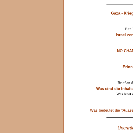
____________
Gaza - Krie
Ban 
Israel ze
NO CHAN
____________
Erinn
Brief an 
Was sind die Inhal
Was lehrt
Was bedeutet die
"Ausz
____________
Unerträ