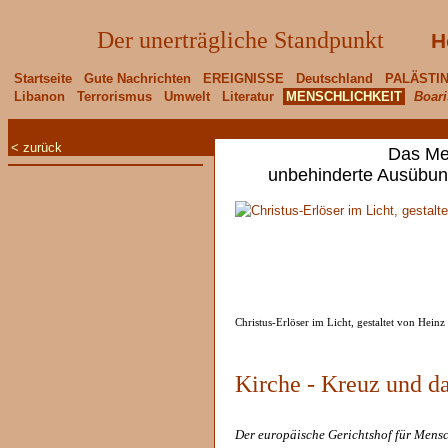
Der unerträgliche Standpunkt
H
Startseite
Gute Nachrichten
EREIGNISSE
Deutschland
PALÄSTI
Libanon
Terrorismus
Umwelt
Literatur
MENSCHLICHKEIT
Boari
< zurück
Das Me
unbehinderte Ausübun
Christus-Erlöser im Licht, gestaltet von Hein
Kirche - Kreuz und da
Der europäische Gerichtshof für Mensc