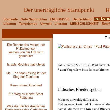
Der unerträgliche Standpunkt
H
Startseite
Gute Nachrichten
EREIGNISSE
Deutschland
PALÄSTI
Libanon
Terrorismus
Umwelt
Literatur
MENSCHLICHKEIT
Boari
< zurück
P a
Die Rechte des Volkes der
Palästinenser
werden von der UN nicht
geschützt
Israels Rechtsstaatlichkeit
Palästina zur Zeit Christi, Paul Pattloc
* zum Vergrößern bitte links anklicken
Die Ein-Staat-Lösung ist der
Sieg der Zionisten
Kerry nimmt Abschied
Jüdisches Friedensgebet
Ein Weg zu einem Staat
Palästina
Möge es dir wohlgefällig sein,
Ewiger, unser Gott und Gott unserer Vor
Was die Rechtsstaatlichen
dass du die Welt von Krieg und Blutver
Demokratien des Christlichen