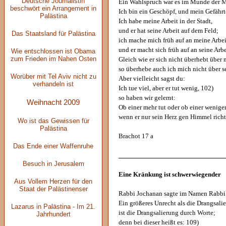
Deutsche Journalistin
Ein Wahlspruch war es im Munde der M
beschwört ein Arrangement in
Ich bin ein Geschöpf, und mein Gefährte
Palästina
Ich habe meine Arbeit in der Stadt,
und er hat seine Arbeit auf dem Feld;
Das Staatsland für Palästina
ich mache mich früh auf an meine Arbei
und er macht sich früh auf an seine Arbe
Wie entschlossen ist Obama
zum Frieden im Nahen Osten
Gleich wie er sich nicht überhebt über 
so überhebe auch ich mich nicht über se
Worüber mit Tel Aviv nicht zu
Aber vielleicht sagst du:
verhandeln ist
Ich tue viel, aber er tut wenig, 102)
so haben wir gelernt:
Weihnacht 2009
Ob einer mehr tut oder ob einer weniger 
wenn er nur sein Herz gen Himmel richt
Wo ist das Gewissen für
Palästina
Brachot 17 a
Das Ende einer Waffenruhe
______________________________
Besuch in Jerusalem
Eine Kränkung ist schwerwiegender
Aus Vollem Herzen für den
Staat der Palästinenser
Rabbi Jochanan sagte im Namen Rabbi 
Ein größeres Unrecht als die Drangsali
Lazarus in Palästina - Im 21.
ist die Drangsalierung durch Worte;
Jahrhundert
denn bei dieser heißt es: 109)