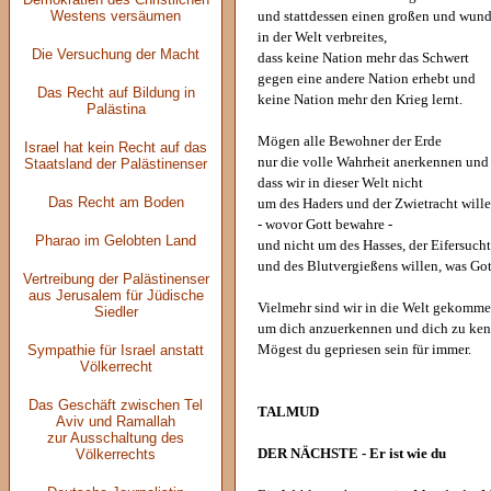
Westens versäumen
und stattdessen einen großen und wund
in der Welt verbreites,
Die Versuchung der Macht
dass keine Nation mehr das Schwert
gegen eine andere Nation erhebt und
Das Recht auf Bildung in
keine Nation mehr den Krieg lernt.
Palästina
Mögen alle Bewohner der Erde
Israel hat kein Recht auf das
nur die volle Wahrheit anerkennen und 
Staatsland der Palästinenser
dass wir in dieser Welt nicht
Das Recht am Boden
um des Haders und der Zwietracht wil
- wovor Gott bewahre -
Pharao im Gelobten Land
und nicht um des Hasses, der Eifersucht
und des Blutvergießens willen, was Got
Vertreibung der Palästinenser
aus Jerusalem für Jüdische
Vielmehr sind wir in die Welt gekomme
Siedler
um dich anzuerkennen und dich zu ken
Sympathie für Israel anstatt
Mögest du gepriesen sein für immer.
Völkerrecht
Das Geschäft zwischen Tel
TALMUD
Aviv und Ramallah
zur Ausschaltung des
Völkerrechts
DER NÄCHSTE - Er ist wie du