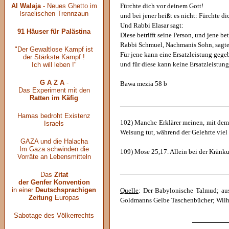
Al Walaja
- Neues Ghetto im
Fürchte dich vor deinem Gott!
Israelischen Trennzaun
und bei jener heißt es nicht: Fürchte d
Und Rabbi Elasar sagt:
91 Häuser für Palästina
Diese betrifft seine Person, und jene bet
Rabbi Schmuel, Nachmanis Sohn, sagte
"Der Gewaltlose Kampf ist
Für jene kann eine Ersatzleistung gege
der Stärkste Kampf !
Ich will leben !"
und für diese kann keine Ersatzleistun
G A Z A
-
Bawa mezia 58 b
Das Experiment mit den
Ratten im Käfig
______________________________
Hamas bedroht Existenz
102) Manche Erklärer meinen, mit dem G
Israels
Weisung tut, während der Gelehrte viel 
GAZA und die Halacha
Im Gaza schwinden die
109) Mose 25,17. Allein bei der Kränku
Vorräte an Lebensmitteln
______________________________
Das
Zitat
der Genfer Konvention
in einer
Deutschsprachigen
Quelle
: Der Babylonische Talmud; aus
Zeitung
Europas
Goldmanns Gelbe Taschenbücher; Wil
Sabotage des Völkerrechts
__________