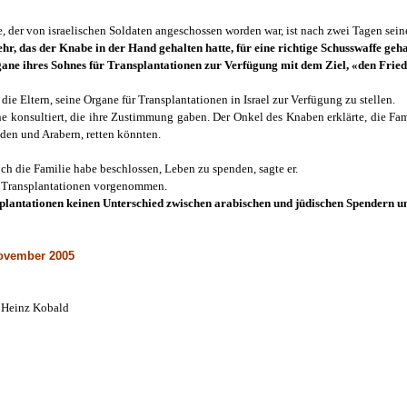
e, der von israelischen Soldaten angeschossen worden war, ist nach zwei Tagen sein
hr, das der Knabe in der Hand gehalten hatte, für eine richtige Schusswaffe geha
rgane ihres Sohnes für Transplantationen zur Verfügung mit dem Ziel, «den Frie
e Eltern, seine Organe für Transplantationen in Israel zur Verfügung zu stellen.
he konsultiert, die ihre Zustimmung gaben. Der Onkel des Knaben erklärte, die Fami
en und Arabern, retten könnten.
h die Familie habe beschlossen, Leben zu spenden, sagte er.
e Transplantationen vorgenommen.
splantationen keinen Unterschied zwischen arabischen und jüdischen Spendern 
November 2005
 Heinz Kobald