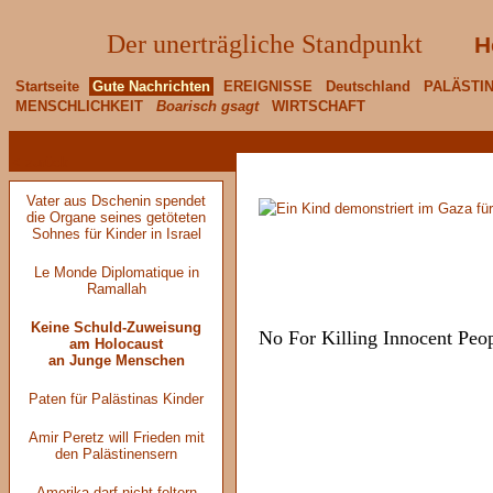
Der unerträgliche Standpunkt
H
Startseite
Gute Nachrichten
EREIGNISSE
Deutschland
PALÄSTI
MENSCHLICHKEIT
Boarisch gsagt
WIRTSCHAFT
< zurück
Vater aus Dschenin spendet
die Organe seines getöteten
Sohnes für Kinder in Israel
Le Monde Diplomatique in
Ramallah
Keine Schuld-Zuweisung
No For Killing Innocent Peo
am Holocaust
an Junge Menschen
Paten für Palästinas Kinder
Amir Peretz will Frieden mit
den Palästinensern
Amerika darf nicht foltern