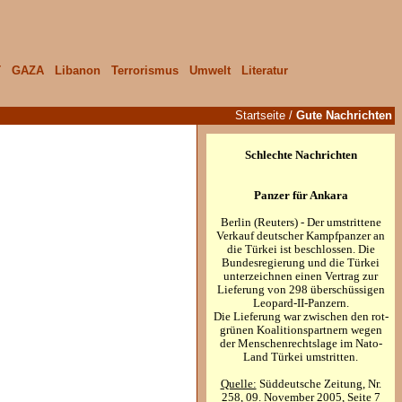
T
GAZA
Libanon
Terrorismus
Umwelt
Literatur
Startseite
/
Gute Nachrichten
Schlechte Nachrichten
Panzer für Ankara
Berlin (Reuters) - Der umstrittene
Verkauf deutscher Kampfpanzer an
die Türkei ist beschlossen. Die
Bundesregierung und die Türkei
unterzeichnen einen Vertrag zur
Lieferung von 298 überschüssigen
Leopard-II-Panzern.
Die Lieferung war zwischen den rot-
grünen Koalitionspartnern wegen
der Menschenrechtslage im Nato-
Land Türkei umstritten.
Quelle:
Süddeutsche Zeitung, Nr.
258, 09. November 2005, Seite 7