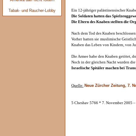
Tabak- und Raucher-Lobby
Ein 12-jähriger palästinensischer Knab
Die Soldaten hatten das Spielzeuggewe
Die Eltern des Knaben stellten die O
Nach dem Tod des Knaben beschlossen di
Vorher hatten sie muslimische Geistlic
Knaben das Leben von Kindern, von Jud
Die Armee habe den Knaben getötet, doc
Noch in der gleichen Nacht wurden di
Israelische Spitäler machen bei Tran
Neue Zürcher Zeitung, 7. 
Quelle:
5 Cheshav 5766 * 7. November 2005 –