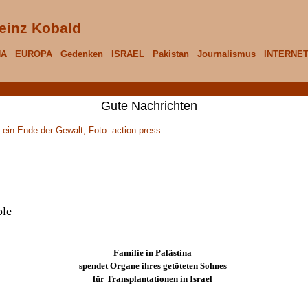
einz Kobald
NA
EUROPA
Gedenken
ISRAEL
Pakistan
Journalismus
INTERNE
Gute Nachrichten
ple
Familie in Palästina
spendet Organe ihres getöteten Sohnes
für Transplantationen in Israel