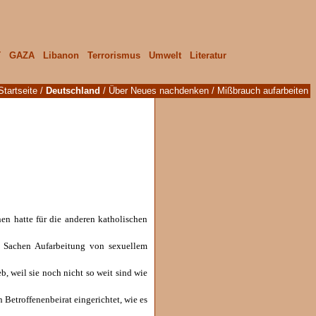
T
GAZA
Libanon
Terrorismus
Umwelt
Literatur
Startseite
/
Deutschland
/
Über Neues nachdenken
/ Mißbrauch aufarbeiten
n hatte für die anderen katholischen
n Sachen Aufarbeitung von sexuellem
, weil sie noch nicht so weit sind wie
Betroffenenbeirat eingerichtet, wie es