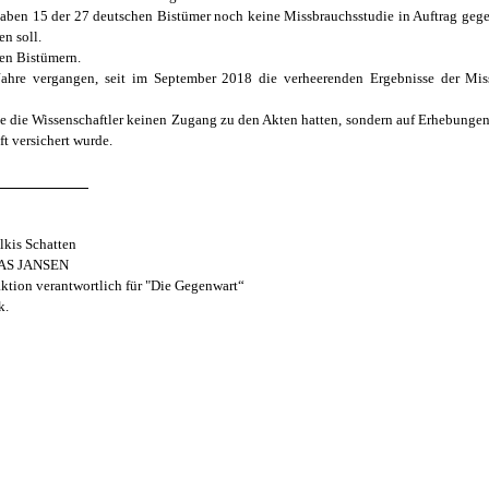
haben 15 der 27 deutschen Bistümer noch keine Missbrauchsstudie in Auftrag gegeb
n soll.
gen Bistümern.
 Jahre vergangen, seit im September 2018 die verheerenden Ergebnisse der Mis
e die Wissenschaftler keinen Zugang zu den Akten hatten, sondern auf Erhebunge
oft versichert wurde.
____________
is Schatten
AS JANSEN
aktion verantwortlich für "Die Gegenwart“
k.