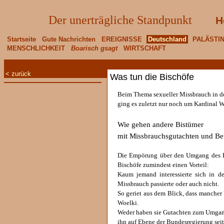
Der unerträgliche Standpunkt
H
Startseite
Gute Nachrichten
EREIGNISSE
Deutschland
PALÄSTI
MENSCHLICHKEIT
Boarisch gsagt
WIRTSCHAFT
< zurück
Was tun die Bischöfe
Beim Thema sexueller Missbrauch in de
ging es zuletzt nur noch um Kardinal 
Wie gehen andere Bistümer
mit Missbrauchsgutachten und Be
Die Empörung über den Umgang des Kö
Bischöfe zumindest einen Vorteil:
Kaum jemand interessierte sich in 
Missbrauch passierte oder auch nicht.
So geriet aus dem Blick, dass mancher 
Woelki.
Weder haben sie Gutachten zum Umgang 
ihn auf Ebene der Bundesregierung seit