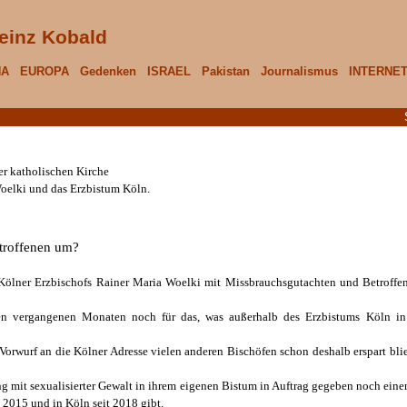
einz Kobald
NA
EUROPA
Gedenken
ISRAEL
Pakistan
Journalismus
INTERNE
r katholischen Kirche
Woelki und das Erzbistum Köln.
troffenen um?
lner Erzbischofs Rainer Maria Woelki mit Missbrauchsgutachten und Betroffene
den vergangenen Monaten noch für das, was außerhalb des Erzbistums Köln i
Vorwurf an die Kölner Adresse vielen anderen Bischöfen schon deshalb erspart blieb
mit sexualisierter Gewalt in ihrem eigenen Bistum in Auftrag gegeben noch einen 
 2015 und in Köln seit 2018 gibt.