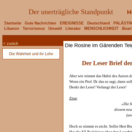
Der unerträgliche Standpunkt
H
Startseite
Gute Nachrichten
EREIGNISSE
Deutschland
PALÄSTI
Libanon
Terrorismus
Umwelt
Literatur
MENSCHLICHKEIT
Boari
< zurück
Die Rosine im Gärenden Tei
Die Wahrheit und ihr Lohn
Der Leser Brief de
Aber wie stimmt das Habit des Autors 
Wenn ein Prof. Dr. das so sagt, dann sol
Denkt der Leser! Verlangt der Leser!
Zitat
:
»Die 
diesem neu
(un
Doch so stimmt es nicht. Sollte Herr Br