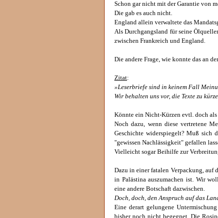
Schon gar nicht mit der Garantie von 
Die gab es auch nicht.
England allein verwaltete das Mandatsg
Als Durchgangsland für seine Ölquelle
zwischen Frankreich und England.
Die andere Frage, wie konnte das an d
Zitat
:
»Leserbriefe sind in keinem Fall Mei
Wir behalten uns vor, die Texte zu kürz
Könnte ein Nicht-Kürzen evtl. doch a
Noch dazu, wenn diese vertretene Mei
Geschichte widerspiegelt? Muß sich d
"gewissen Nachlässigkeit" gefallen las
Vielleicht sogar Beihilfe zur Verbrei
Dazu in einer fatalen Verpackung, auf d
in Palästina auszumachen ist. Wir wol
eine andere Botschaft dazwischen.
Doch, doch, den Anspruch auf das Land 
Eine derart gelungene Untermischung 
bisher noch nicht begegnet. Die Rosin