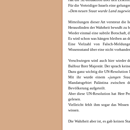
Hat die SZ-Redaktion über den Leserbri
Für die Verteidiger Israels eine gelunge
»Dem neuen Staat wurde Land zugewies
Mitteilungen dieser Art verstreut die I
Herausfinden der Wahrheit bewußt zu b
Wieder einmal eine subtile Botschaft, d
Es wird schon was hängen bleiben an d
Eine Vielzahl von Falsch-Meldung
Wissensstand über eine nicht vorhande
Verschwiegen wird auch hier wieder de
Balfour Ihrer Majestät. Der sprach ke
Dazu ganz wichtig die UN-Resolution 
Mit ihr wurde einem
»jungen Sta
Mandatsgebiet Palästina zwischen d
Bevölkerung aufgeteilt.
Aber diese UN-Resolution hat Herr Pro
gelesen.
Vielleicht fehlt ihm sogar das Wissen
wissen.
Die Wahrheit aber ist, es gab keinen S