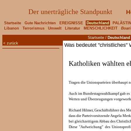
Der unerträgliche Standpunkt
H
Startseite
Gute Nachrichten
EREIGNISSE
Deutschland
PALÄSTI
Libanon
Terrorismus
Umwelt
Literatur
MENSCHLICHKEIT
Boari
Startseite
/
Deutschland
< zurück
Was bedeutet "christliches"
Katholiken wählten e
Tragen die Unionsparteien überhaupt 
Auch im Bundestagswahlkampf gab es S
Werten und Überzeugungen vorgeworfe
Richard Hilmer, Geschäftsführer des Me
dass die Parteivorsitzende Angela Mer
bei gleichzeitigem Abbau des Christlich
Diese "Aufweichung" des Unionsprofi