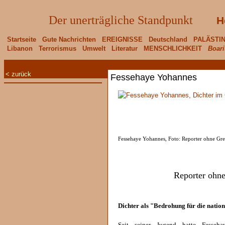
Der unerträgliche Standpunkt
H
Startseite
Gute Nachrichten
EREIGNISSE
Deutschland
PALÄSTI
Libanon
Terrorismus
Umwelt
Literatur
MENSCHLICHKEIT
Boari
< zurück
Fessehaye Yohannes
Fessehaye Yohannes, Foto: Reporter ohne Gr
Reporter ohn
Dichter als "Bedrohung für die nation
Seit seiner Jugend hatte Fesse