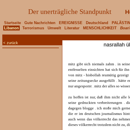
Der unerträgliche Standpunkt
H
Startseite
Gute Nachrichten
EREIGNISSE
Deutschland
PALÄSTI
Libanon
Terrorismus
Umwelt
Literatur
MENSCHLICHKEIT
Boari
< zurück
nasrallah ü
mitz gibt sich niemals zahm . in sein
entfesselten einsichten hat sich für ihn
von mitz - hisbollah reumütig gezeigt
seine zeitungsecke ausgefüllt . hätte 
nur angespornt . mitz der alles so wiss
zu hoffen ist nur, daß ihm nicht alle 
seine gedruckten verbreiterungen . di
dagegen blogge . ich stoße mich gerne
die er im deutschen journalismus hinte
auch wenn das völkerrecht das nehmen 
dieses völkerrecht trotzdem nicht zu, d