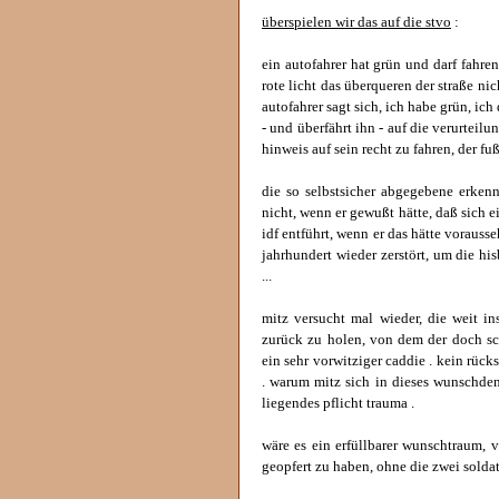
überspielen wir das auf die stvo
:
ein autofahrer hat grün und darf fahre
rote licht das überqueren der straße nic
autofahrer sagt sich, ich habe grün, ich 
- und überfährt ihn - auf die verurteil
hinweis auf sein recht zu fahren, der fuß
die so selbstsicher abgegebene erkenn
nicht, wenn er gewußt hätte, daß sich e
idf entführt, wenn er das hätte vorauss
jahrhundert wieder zerstört, um die h
...
mitz versucht mal wieder, die weit in
zurück zu holen, von dem der doch sch
ein sehr vorwitziger caddie . kein rück
. warum mitz sich in dieses wunschden
liegendes pflicht trauma .
wäre es ein erfüllbarer wunschtraum, 
geopfert zu haben, ohne die zwei soldat