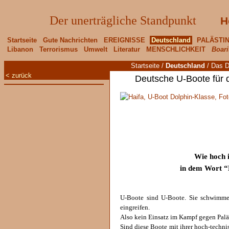
Der unerträgliche Standpunkt
H
Startseite
Gute Nachrichten
EREIGNISSE
Deutschland
PALÄSTI
Libanon
Terrorismus
Umwelt
Literatur
MENSCHLICHKEIT
Boari
Startseite
/
Deutschland
/
Das D
< zurück
Deutsche U-Boote für
Wie hoch i
in dem Wort “
U-Boote sind U-Boote. Sie schwimm
eingreifen.
Also kein Einsatz im Kampf gegen Palä
Sind diese Boote mit ihrer hoch-techn