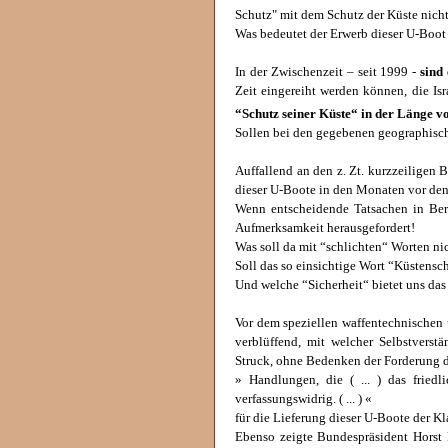
Schutz" mit dem Schutz der Küste nicht
Was bedeutet der Erwerb dieser U-Boot 
In der Zwischenzeit – seit 1999 -
sind
Zeit eingereiht werden können, die I
“Schutz seiner Küste“ in der Länge 
Sollen bei den gegebenen geographisch
Auffallend an den z. Zt. kurzzeiligen B
dieser U-Boote in den Monaten vor de
Wenn entscheidende Tatsachen in Beri
Aufmerksamkeit herausgefordert!
Was soll da mit “schlichten“ Worten n
Soll das so einsichtige Wort “Küstensc
Und welche “Sicherheit“ bietet uns das
Vor dem speziellen waffentechnischen u
verblüffend, mit welcher Selbstverstä
Struck, ohne Bedenken der Forderung d
» Handlungen, die ( ... ) das friedl
verfassungswidrig. ( ... ) «
für die Lieferung dieser U-Boote der Kl
Ebenso zeigte Bundespräsident Horst 