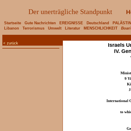
Der unerträgliche Standpunkt
H
Startseite
Gute Nachrichten
EREIGNISSE
Deutschland
PALÄSTI
Libanon
Terrorismus
Umwelt
Literatur
MENSCHLICHKEIT
Boari
< zurück
Israels 
IV. Ge
Minist
9 Y
Ki
J
International
to whi
Ge