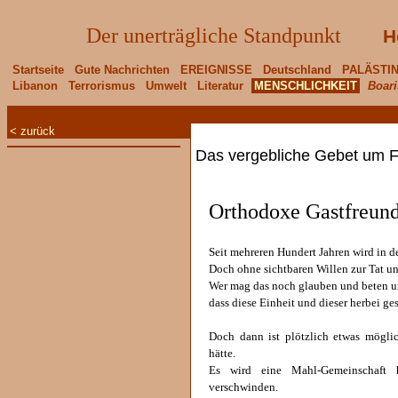
Der unerträgliche Standpunkt
H
Startseite
Gute Nachrichten
EREIGNISSE
Deutschland
PALÄSTI
Libanon
Terrorismus
Umwelt
Literatur
MENSCHLICHKEIT
Boari
< zurück
Das vergebliche Gebet um F
Orthodoxe Gastfreund
Seit mehreren Hundert Jahren wird in d
Doch ohne sichtbaren Willen zur Tat u
Wer mag das noch glauben und beten un
dass diese Einheit und dieser herbei ge
Doch dann ist plötzlich etwas mögli
hätte.
Es wird eine Mahl-Gemeinschaft he
verschwinden.