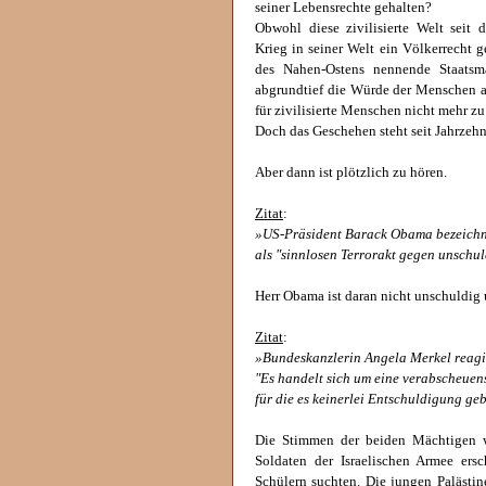
seiner Lebensrechte gehalten?
Obwohl diese zivilisierte Welt seit
Krieg in seiner Welt ein Völkerrecht 
des Nahen-Ostens nennende Staatsma
abgrundtief die Würde der Menschen au
für zivilisierte Menschen nicht mehr zu 
Doch das Geschehen steht seit Jahrzehn
Aber dann ist plötzlich zu hören.
Zitat
:
»US-Präsident Barack Obama bezeichn
als "sinnlosen Terrorakt gegen unschu
Herr Obama ist daran nicht unschuldig u
Zitat
:
»Bundeskanzlerin Angela Merkel reagie
"Es handelt sich um eine verabscheuen
für die es keinerlei Entschuldigung geb
Die Stimmen der beiden Mächtigen w
Soldaten der Israelischen Armee ers
Schülern suchten. Die jungen Palästin