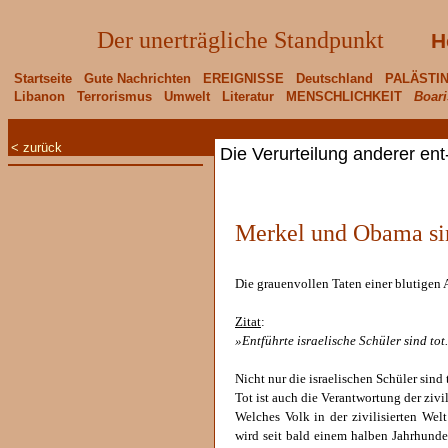
Der unerträgliche Standpunkt
H
Startseite
Gute Nachrichten
EREIGNISSE
Deutschland
PALÄSTI
Libanon
Terrorismus
Umwelt
Literatur
MENSCHLICHKEIT
Boari
< zurück
Die Verurteilung anderer ent
Merkel und Obama sin
Die grauenvollen Taten einer blutigen 
Zitat
:
»Entführte israelische Schüler sind tot
Nicht nur die israelischen Schüler sind 
Tot ist auch die Verantwortung der zivil
Welches Volk in der zivilisierten Wel
wird seit bald einem halben Jahrhund