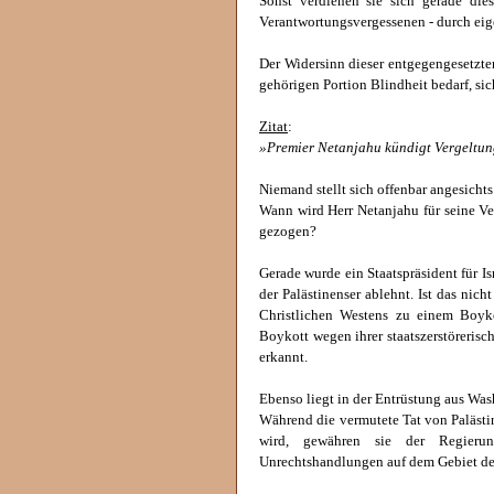
Sonst verdienen sie sich gerade die
Verantwortungsvergessenen - durch eig
Der Widersinn dieser entgegengesetzten
gehörigen Portion Blindheit bedarf, sic
Zitat
:
»Premier Netanjahu kündigt Vergeltun
Niemand stellt sich offenbar angesicht
Wann wird Herr Netanjahu für seine Ve
gezogen?
Gerade wurde ein Staatspräsident für Is
der Palästinenser ablehnt. Ist das nic
Christlichen Westens zu einem Boyk
Boykott wegen ihrer staatszerstörerisc
erkannt.
Ebenso liegt in der Entrüstung aus Was
Während die vermutete Tat von Palästi
wird, gewähren sie der Regieru
Unrechtshandlungen auf dem Gebiet der