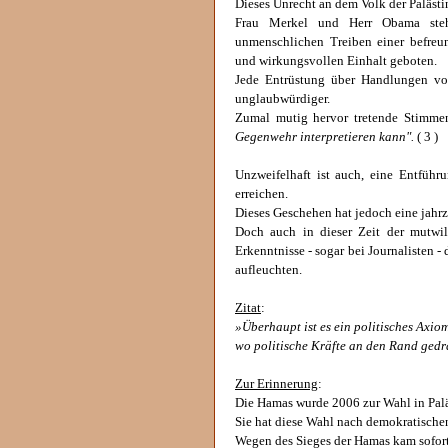
Dieses Unrecht an dem Volk der Palästi
Frau Merkel und Herr Obama steh
unmenschlichen Treiben einer befreund
und wirkungsvollen Einhalt geboten.
Jede Entrüstung über Handlungen vo
unglaubwürdiger.
Zumal mutig hervor tretende Stimm
Gegenwehr interpretieren kann".
( 3 )
Unzweifelhaft ist auch, eine Entführu
erreichen.
Dieses Geschehen hat jedoch eine jahr
Doch auch in dieser Zeit der mutwil
Erkenntnisse - sogar bei Journalisten -
aufleuchten.
Zitat
:
»Überhaupt ist es ein politisches Axio
wo politische Kräfte an den Rand ged
Zur Erinnerung
:
Die Hamas wurde 2006 zur Wahl in Palä
Sie hat diese Wahl nach demokratisch
Wegen des Sieges der Hamas kam sofort 