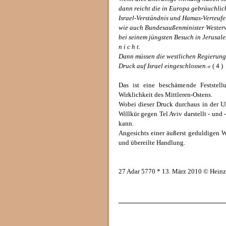
dann reicht die in Europa gebräuchli
Israel-Verständnis und Hamas-Verteufe
wie auch Bundesaußenminister Westerw
bei seinem jüngsten Besuch in Jerusale
n i c h t.
Dann müssen die westlichen Regierung
Druck auf Israel eingeschlossen.«
( 4 )
Das ist eine beschämende Feststell
Wirklichkeit des Mittleren-Ostens.
Wobei dieser Druck durchaus in der UN
Willkür gegen Tel Aviv darstellt - un
kann.
Angesichts einer äußerst geduldigen W
und übereilte Handlung.
27 Adar 5770 * 13. März 2010 © Hein
______________________________