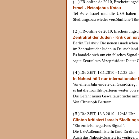
( 1 ) FR-online.de 2010, Erscheinungs
Israel - Netanjahus Kotau
Tel Aviv. Israel und die USA haben 
Siedlungsbau wieder versöhnliche Tön
( 2 ) FR-online.de 2010, Erscheinungs
Zentralrat der Juden - Kritik an i
Berlin/Tel Aviv. Die neuen israelischen
im Zentralrat der Juden in Deutschland 
Es handele sich um ein falsches Signal 
sagte Zentralrats-Vizepräsident Dieter
( 4 ) Die ZEIT, 18.1.2010 - 12:33 Uhr
In Nahost hilft nur internationaler
Vor einem Jahr endete der Gaza-Krieg;
er hat die Konfliktparteien weiter von 
Die Gefahr neuer Gewaltausbrüche nim
Von Christoph Bertram
( 5 ) Die ZEIT, 13.3.2010 - 12:48 Uhr
Clinton kritisiert Israels Siedlung
"Ein zutiefst negatives Signal":
Die US-Außenministerin fand für die ne
Auch das Nahost-Quartett ist verärgert.