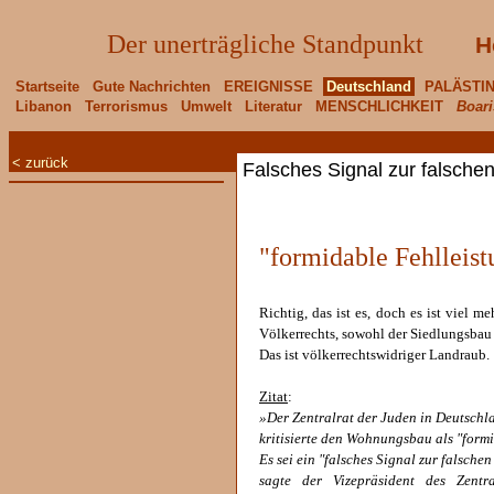
Der unerträgliche Standpunkt
H
Startseite
Gute Nachrichten
EREIGNISSE
Deutschland
PALÄSTI
Libanon
Terrorismus
Umwelt
Literatur
MENSCHLICHKEIT
Boari
< zurück
Falsches Signal zur falschen
"formidable Fehlleist
Richtig, das ist es, doch es ist viel me
Völkerrechts, sowohl der Siedlungsbau 
Das ist völkerrechtswidriger Landraub.
Zitat
:
»Der Zentralrat der Juden in Deutschl
kritisierte den Wohnungsbau als "formi
Es sei ein "falsches Signal zur falsche
sagte der Vizepräsident des Zentr