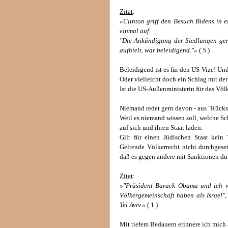
Zitat
:
»Clinton griff den Besuch Bidens in
einmal auf.
"Die Ankündigung der Siedlungen gen
aufhielt, war beleidigend."«
( 5 )
Beleidigend ist es für den US-Vize! Und
Oder vielleicht doch ein Schlag mit der
Ist die US-Außenministerin für das Völ
Niemand redet gern davon - aus "Rücksi
Weil es niemand wissen soll, welche Sc
auf sich und ihren Staat laden.
Gilt für einen Jüdischen Staat kein
Geltende Völkerrecht nicht durchgeset
daß es gegen andere mit Sanktionen du
Zitat
:
»"Präsident Barack Obama und ich w
Völkergemeinschaft haben als Israel"
Tel Aviv.«
( 1 )
Mit tiefem Bedauern erinnere ich mich a