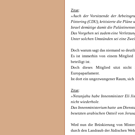
Zitat
:
»Auch der Vorsitzende der Arbeitsg
Pöttering (CDU), kritisierte die Pläne
Israel demütige damit die Palästinen
Das Vorgehen sei zudem eine Verletzun
Unter solchen Umständen sei eine Zwei
Doch warum sagt das niemand so deutl
Es ist immerhin von einem Mitglied d
beteiligt ist.
Doch dieses Mitglied sitzt nich
Europaparlament.
Ist dort ein ungezwungener Raum, sich a
Zitat
:
»Netanjahu habe Innenminister Eli Jis
nicht wiederhole.
Das Innenministerium hatte am Diens
besetzten arabischen Ostteil von Jeru
Wird nun die Brüskierung von Mister 
durch den Landraub der Jüdischen Wehrd