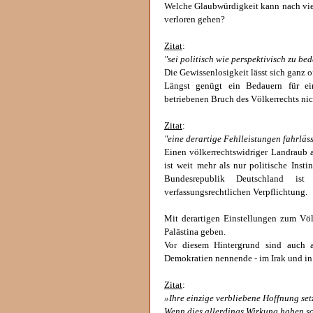
Welche Glaubwürdigkeit kann nach vier
verloren gehen?
Zitat
:
"sei politisch wie perspektivisch zu be
Die Gewissenlosigkeit lässt sich ganz o
Längst genügt ein Bedauern für ei
betriebenen Bruch des Völkerrechts nic
Zitat
:
"eine derartige Fehlleistungen fahrläss
Einen völkerrechtswidriger Landraub al
ist weit mehr als nur politische Inst
Bundesrepublik Deutschland ist
verfassungsrechtlichen Verpflichtung.
Mit derartigen Einstellungen zum Völ
Palästina geben.
Vor diesem Hintergrund sind auch a
Demokratien nennende - im Irak und in 
Zitat
:
»Ihre einzige verbliebene Hoffnung se
Wenn dies allerdings Wirkung haben so