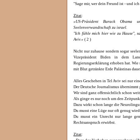
"Sage mir, wer dein Freund ist - und ich 
Zitat
:
»US-Präsident Barack Obama un
Seelenverwandtschaft zu israel.
"Ich fühle mich hier wie zu Hause", s
Aviv.«
( 2 )
Nicht nur zuhause sondern sogar seele
Vizepräsident Biden in dem Lan
Regierungserklärung erhoben hat. Wie s
mit Blut getränkte Erde Palästinas dau
Alles Geschehen in Tel Aviv sei nur ein
Der Deutsche Journalismus übernimmt g
Wir sind ganz offensichtlich schon wei
Als ginge es nur noch um den Zeitpunkt
Dazu wirkt schon lange die Neurolingu
Du musst eine Lüge nur oft genug wiede
Du musst ein Unrecht nur lange gen
Rechtsanspruch erwirbst.
Zitat
: