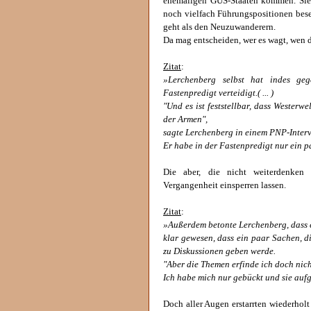
ehemaligen GUS-Staaten kommen. Sie s
noch vielfach Führungspositionen beset
geht als den Neuzuwanderern.
Da mag entscheiden, wer es wagt, wen d
Zitat
:
»Lerchenberg selbst hat indes ge
Fastenpredigt verteidigt.( ... )
"Und es ist feststellbar, dass Westerw
der Armen",
sagte Lerchenberg in einem PNP-Interv
Er habe in der Fastenpredigt nur ein p
Die aber, die nicht weiterdenken 
Vergangenheit einsperren lassen.
Zitat
:
»Außerdem betonte Lerchenberg, dass e
klar gewesen, dass ein paar Sachen, d
zu Diskussionen geben werde.
"Aber die Themen erfinde ich doch nicht
Ich habe mich nur gebückt und sie auf
Doch aller Augen erstarrten wiederhol