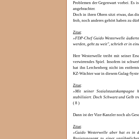
Problemen der Gegenwart vorbei. Es ist 
angebrachter.
Doch in ihren Ohren sitzt etwas, das di
froh, noch anderes gehört haben zu dür
Zitat
:
»FDP-Chef Guido Westerwelle äußerte 
werden, geht zu weit", schrieb er in ei
Herr Westerwelle treibt mit seiner Ers
verwirrendes Spiel. Insofern ist schwe
hat ihn Lerchenberg nicht im entfernt
KZ-Wächter war in diesem Gulag-System
Zitat
:
»Mit seiner Sozialstaatskampagne
stabilisiert. Doch Schwarz und Gelb tre
( 8 )
Dann ist der Vize-Kanzler noch als Gesc
Zitat
:
»Guido Westerwelle aber hat es in d
Regierungsamt zu einer unrühmliche