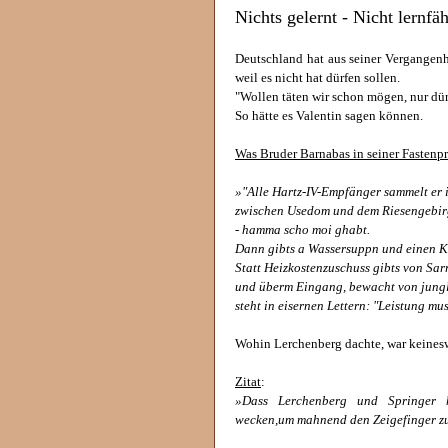
Nichts gelernt - Nicht lernfä
Deutschland hat aus seiner Vergangenhe
weil es nicht hat dürfen sollen.
"Wollen täten wir schon mögen, nur dür
So hätte es Valentin sagen können.
Was Bruder Barnabas in seiner Fastenpr
»"Alle Hartz-IV-Empfänger sammelt er 
zwischen Usedom und dem Riesengebirg
- hamma scho moi ghabt.
Dann gibts a Wassersuppn und einen K
Statt Heizkostenzuschuss gibts von Sar
und überm Eingang, bewacht von jungl
steht in eisernen Lettern: "Leistung mu
Wohin Lerchenberg dachte, war keines
Zitat
:
»Dass Lerchenberg und Springer h
wecken,um mahnend den Zeigefinger zu 