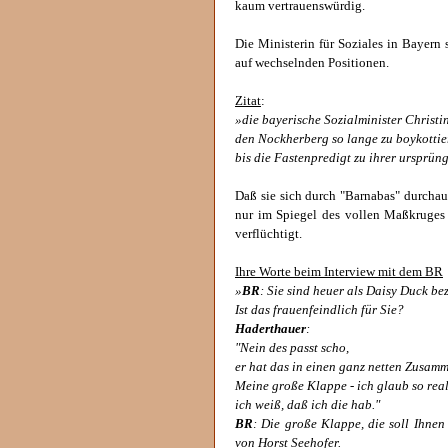
kaum vertrauenswürdig.
Die Ministerin für Soziales in Bayern 
auf wechselnden Positionen.
Zitat
:
»die bayerische Sozialminister Christ
den Nockherberg so lange zu boykottie
bis die Fastenpredigt zu ihrer ursprü
Daß sie sich durch "Barnabas" durchaus 
nur im Spiegel des vollen Maßkruges 
verflüchtigt.
Ihre Worte beim Interview mit dem BR
»
BR
: Sie sind heuer als Daisy Duck be
Ist das frauenfeindlich für Sie?
Haderthauer
:
"Nein des passt scho,
er hat das in einen ganz netten Zusamm
Meine große Klappe - ich glaub so reali
ich weiß, daß ich die hab."
BR
: Die große Klappe, die soll Ihne
von Horst Seehofer.