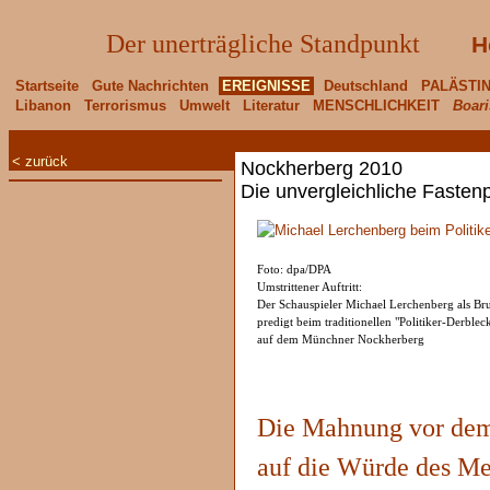
Der unerträgliche Standpunkt
H
Startseite
Gute Nachrichten
EREIGNISSE
Deutschland
PALÄSTI
Libanon
Terrorismus
Umwelt
Literatur
MENSCHLICHKEIT
Boari
< zurück
Nockherberg 2010
Die unvergleichliche Fastenp
Foto: dpa/DPA
Umstrittener Auftritt:
Der Schauspieler Michael Lerchenberg als Br
predigt beim traditionellen "Politiker-Derblec
auf dem Münchner Nockherberg
Die Mahnung vor dem
auf die Würde des M