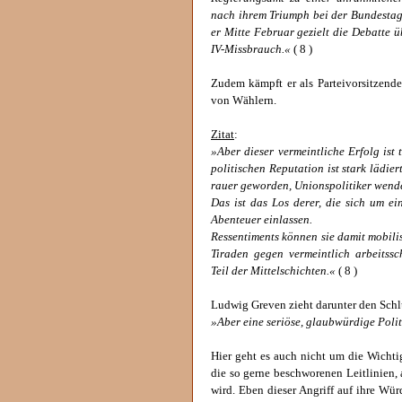
nach ihrem Triumph bei der Bundestags
er Mitte Februar gezielt die Debatte 
IV-Missbrauch.«
( 8 )
Zudem kämpft er als Parteivorsitzend
von Wählern.
Zitat
:
»Aber dieser vermeintliche Erfolg ist 
politischen Reputation ist stark lädie
rauer geworden, Unionspolitiker wende
Das ist das Los derer, die sich um ei
Abenteuer einlassen.
Ressentiments können sie damit mobilis
Tiraden gegen vermeintlich arbeitss
Teil der Mittelschichten.«
( 8 )
Ludwig Greven zieht darunter den Schl
»Aber eine seriöse, glaubwürdige Polit
Hier geht es auch nicht um die Wichti
die so gerne beschworenen Leitlinien
wird. Eben dieser Angriff auf ihre Würd